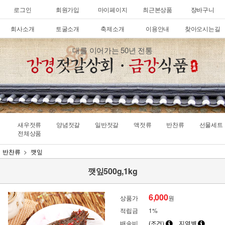
로그인
회원가입
마이페이지
최근본상품
장바구니
회사소개
토굴소개
축제소개
이용안내
찾아오시는길
대를 이어가는 50년 전통
새우젓류
양념젓갈
일반젓갈
액젓류
반찬류
선물세트
전체상품
반찬류
깻잎
깻잎500g,1kg
6,000
상품가
원
적립금
1%
배송비
(조건)
지역별