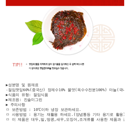
▶성분명 및 원재료

-절임깻잎60%(중국산) 정제수10% 물엿(옥수수전분100%) 마늘(국내산
▶식품의 유형: 절임식품

▶제조원: 진솔미그린

▶ 주의사항  

ㅁ 보존방법 : 10℃이하 냉장 보관하세요.

ㅁ 사용방법 : 용기는 재활용 하세요.(양념통등 기타 용기로 활용)  

ㅁ 이 제품은 대두,밀,땅콩,새우,오징어,조개류를 사용한 제품과 같은