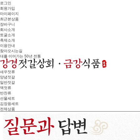
로그인
회원가입
마이페이지
최근본상품
장바구니
회사소개
토굴소개
축제소개
이용안내
찾아오시는길
대를 이어가는 50년 전통
새우젓류
양념젓갈
일반젓갈
액젓류
반찬류
선물세트
김장용세트
전체상품