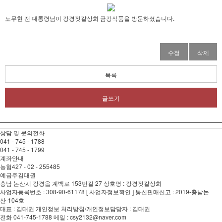
노무현 전 대통령님이 강경젓갈상회 금강식품을 방문하셨습니다.
수정
삭제
목록
글쓰기
상담 및 문의전화
041 - 745 - 1788
041 - 745 - 1799
계좌안내
농협
427 - 02 - 255485
예금주
김대권
충남 논산시 강경읍 계백로 153번길 27 상호명 : 강경젓갈상회
사업자등록번호 : 308-90-61178 [ 사업자정보확인 ] 통신판매신고 : 2019-충남논
산-104호
대표 : 김대권 개인정보 처리방침/개인정보담당자 : 김대권
전화 041-745-1788 메일 : csy2132@naver.com