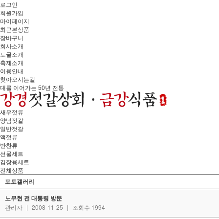
로그인
회원가입
마이페이지
최근본상품
장바구니
회사소개
토굴소개
축제소개
이용안내
찾아오시는길
대를 이어가는 50년 전통
새우젓류
양념젓갈
일반젓갈
액젓류
반찬류
선물세트
김장용세트
전체상품
포토갤러리
노무현 전 대통령 방문
관리자
|
2008-11-25
|
조회수 1994