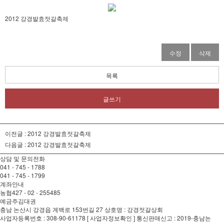
2012 강경발효젓갈축제
수정
삭제
목록
글쓰기
이전글 :
2012 강경발효젓갈축제
다음글 :
2012 강경발효젓갈축제
상담 및 문의전화
041 - 745 - 1788
041 - 745 - 1799
계좌안내
농협
427 - 02 - 255485
예금주
김대권
충남 논산시 강경읍 계백로 153번길 27 상호명 : 강경젓갈상회
사업자등록번호 : 308-90-61178 [ 사업자정보확인 ] 통신판매신고 : 2019-충남논