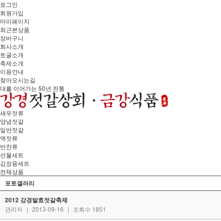
로그인
회원가입
마이페이지
최근본상품
장바구니
회사소개
토굴소개
축제소개
이용안내
찾아오시는길
대를 이어가는 50년 전통
새우젓류
양념젓갈
일반젓갈
액젓류
반찬류
선물세트
김장용세트
전체상품
포토갤러리
2012 강경발효젓갈축제
관리자
|
2013-09-16
|
조회수 1851