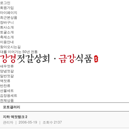
로그인
회원가입
마이페이지
최근본상품
장바구니
회사소개
토굴소개
축제소개
이용안내
찾아오시는길
대를 이어가는 50년 전통
새우젓류
양념젓갈
일반젓갈
액젓류
반찬류
선물세트
김장용세트
전체상품
포토갤러리
지하 액젓탱크 2
관리자
|
2006-05-19
|
조회수 2137