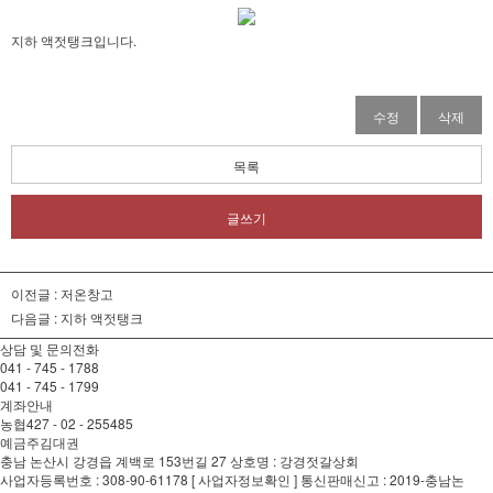
지하 액젓탱크입니다.
수정
삭제
목록
글쓰기
이전글 :
저온창고
다음글 :
지하 액젓탱크
상담 및 문의전화
041 - 745 - 1788
041 - 745 - 1799
계좌안내
농협
427 - 02 - 255485
예금주
김대권
충남 논산시 강경읍 계백로 153번길 27 상호명 : 강경젓갈상회
사업자등록번호 : 308-90-61178 [ 사업자정보확인 ] 통신판매신고 : 2019-충남논