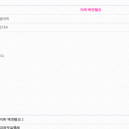
지하 액젓탱크
관리자
134
다.
지하 액젓탱크 2
강경젓갈축제