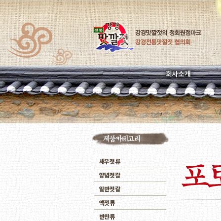
회사소개
새우젓류
양념젓갈
일반젓갈
액젓류
반찬류