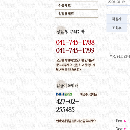
2006. 05. 19
선물세트
김장용세트
작성자
2
조회수
041-745-1788
041-745-1799
액젓탱크입니
궁금한 사항이 있으시면 언제든지
문의해주세요. 친절하고 신속하게
답변해 드리겠습니다.
예금주 : 김대권
427-02-
255485
Prev
▲
인터넷뱅킹을 원하시면 클릭하세요.
Next
▼