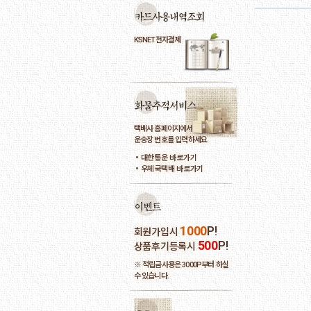
KSNET전자결제
택배사 홈페이지에서
운송장 번호를 입력하세요.
대한통운 바로가기
우체국택배 바로가기
1000
P!
회원가입시
500
P!
상품후기등록시
※ 적립금사용은 3000P부터 하실
수 있습니다.