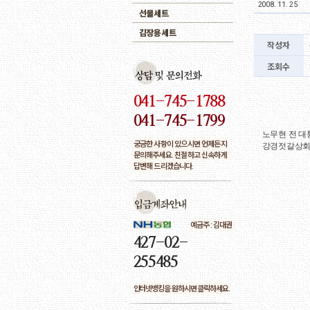
2008. 11. 25
선물세트
김장용세트
작성자
3
조회수
041-745-1788
041-745-1799
노무현 전 대
궁금한 사항이 있으시면 언제든지
강경젓갈상회
문의해주세요. 친절하고 신속하게
답변해 드리겠습니다.
예금주 : 김대권
427-02-
255485
인터넷뱅킹을 원하시면 클릭하세요.