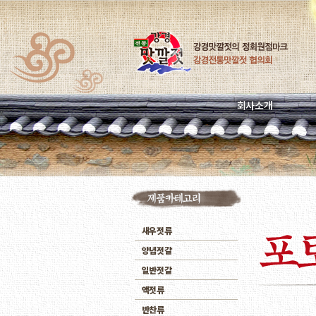
회사소개
새우젓류
양념젓갈
일반젓갈
액젓류
반찬류