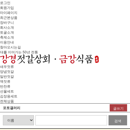
로그인
회원가입
마이페이지
최근본상품
장바구니
회사소개
토굴소개
축제소개
이용안내
찾아오시는길
대를 이어가는 50년 전통
새우젓류
양념젓갈
일반젓갈
액젓류
반찬류
선물세트
김장용세트
전체상품
포토갤러리
글쓰기
검색