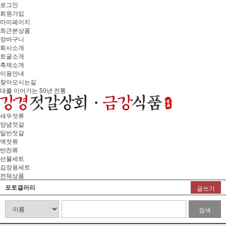
로그인
회원가입
마이페이지
최근본상품
장바구니
회사소개
토굴소개
축제소개
이용안내
찾아오시는길
대를 이어가는 50년 전통
새우젓류
양념젓갈
일반젓갈
액젓류
반찬류
선물세트
김장용세트
전체상품
포토갤러리
글쓰기
검색