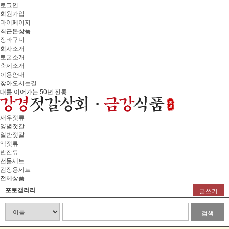
로그인
회원가입
마이페이지
최근본상품
장바구니
회사소개
토굴소개
축제소개
이용안내
찾아오시는길
대를 이어가는 50년 전통
새우젓류
양념젓갈
일반젓갈
액젓류
반찬류
선물세트
김장용세트
전체상품
포토갤러리
글쓰기
검색