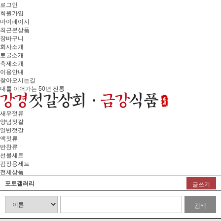
로그인
회원가입
마이페이지
최근본상품
장바구니
회사소개
토굴소개
축제소개
이용안내
찾아오시는길
대를 이어가는 50년 전통
새우젓류
양념젓갈
일반젓갈
액젓류
반찬류
선물세트
김장용세트
전체상품
포토갤러리
글쓰기
검색