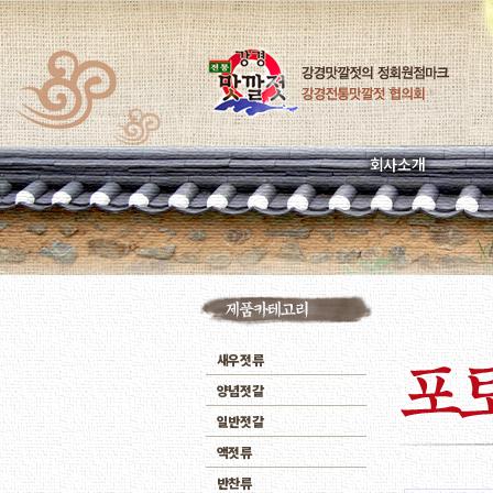
회사소개
새우젓류
양념젓갈
일반젓갈
액젓류
반찬류