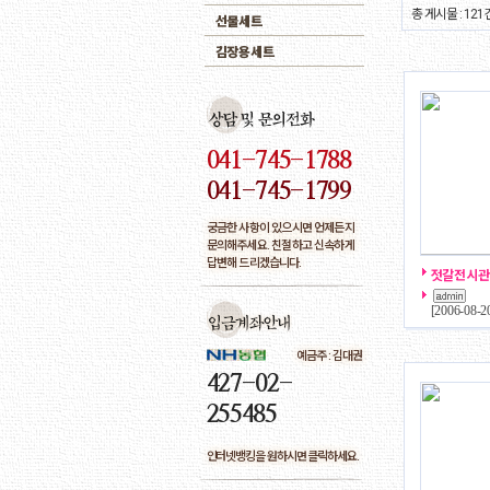
총 게시물 : 121
선물세트
김장용세트
041-745-1788
041-745-1799
궁금한 사항이 있으시면 언제든지
문의해주세요. 친절하고 신속하게
답변해 드리겠습니다.
젓갈전시관
[
2006-08-2
예금주 : 김대권
427-02-
255485
인터넷뱅킹을 원하시면 클릭하세요.