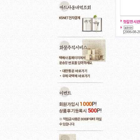
KSNET전자결제
젓갈전시관
[
2006-08-2
택배사 홈페이지에서
운송장 번호를 입력하세요.
대한통운 바로가기
우체국택배 바로가기
1000
P!
회원가입시
500
P!
상품후기등록시
※ 적립금사용은 3000P부터 하실
수 있습니다.