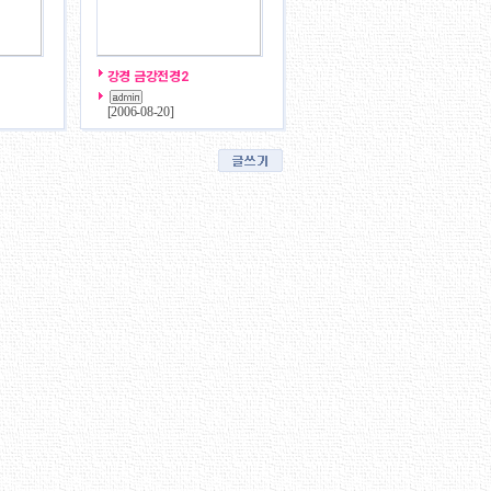
강경 금강전경2
[
2006-08-20
]