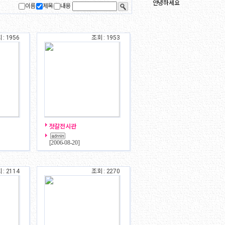
안녕하세요
이름
제목
내용
 : 1956
조회 : 1953
젓갈전시관
[
2006-08-20
]
 : 2114
조회 : 2270